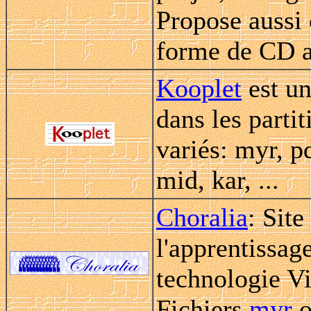
Propose aussi 
forme de CD a
Kooplet
est un
dans les parti
variés: myr, p
mid, kar, ...
Choralia
: Site
l'apprentissage
technologie Vi
Fichiers
myr