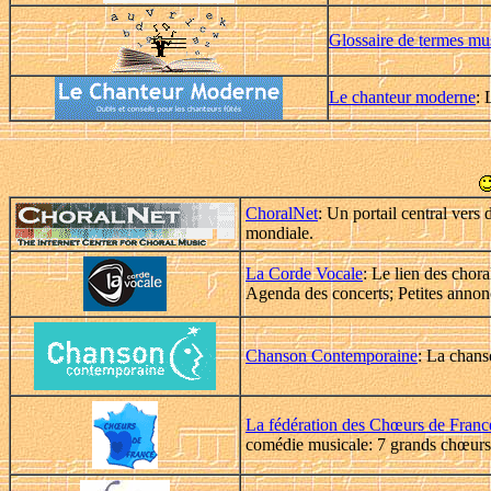
Glossaire de termes mu
Le chanteur moderne
: 
ChoralNet
: Un portail central ver
mondiale.
La Corde Vocale
: Le lien des chor
Agenda des concerts; Petites annon
Chanson Contemporaine
: La chans
La fédération des Chœurs de Franc
comédie musicale: 7 grands chœurs 