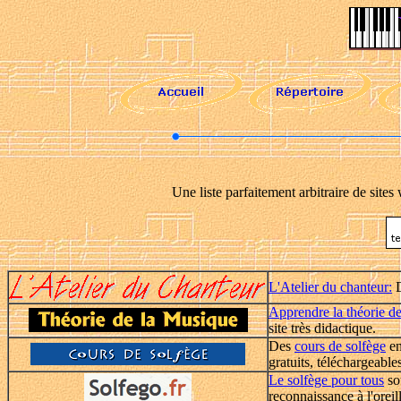
Une liste parfaitement arbitraire de sites
L'Atelier du chanteur:
D
Apprendre la théorie d
site très didactique.
Des
cours de solfège
en
gratuits, téléchargeabl
Le solfège pour tous
sou
reconnaissance à l'oreil