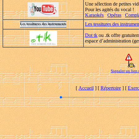
Une sélection de petites vid
Pour les agités du vocal !
Karaokés
Opéras
Compla
Les tessitures des instrume
Dot tk
ou .tk offre gratuit
espace d’administration (ge
Signaler un lien
[
Accueil
]
[
Répertoire
]
[
Exerc