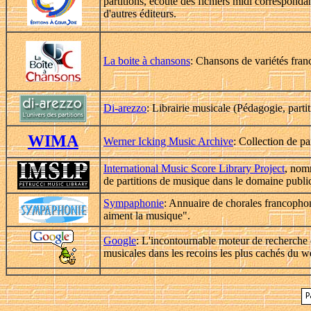
partitions, écoute des fichiers midi corresponda
d'autres éditeurs.
La boite à chansons
: Chansons de variétés fra
Di-arezzo
: Librairie musicale (Pédagogie, partiti
WIMA
Werner Icking Music Archive
: Collection de pa
International Music Score Library Project
, nom
de partitions de musique dans le domaine publi
Sympaphonie
: Annuaire de chorales francophon
aiment la musique".
Google
: L'incontournable moteur de recherche 
musicales dans les recoins les plus cachés du w