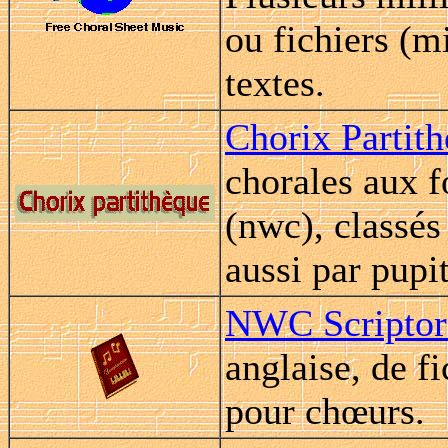
ou fichiers (m
textes.
Chorix Partit
chorales aux 
(nwc), classés
aussi par pupi
NWC Scriptor
anglaise, de f
pour chœurs.