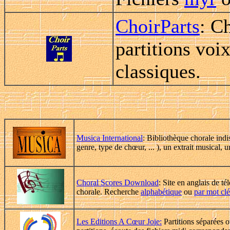
ChoirParts
: C
partitions voi
classiques.
Musica International
: Bibliothèque chorale indi
genre, type de chœur, ... ), un extrait musical, u
Choral Scores Download
: Site en anglais de t
chorale. Recherche
alphabétique
ou
par mot clé
Les Editions A Cœur Joie:
Partitions séparées o