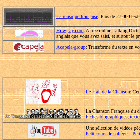
La musique française
: Plus de 27 000 text
Howjsay.com
: A free online Talking Dicti
anglais que vous avez saisi, et surtout le p
Acapela-group
: Transforme du texte en vo
Le Hall de la Chanson
: Cen
La Chanson Française du dé
Fiches biographiques
,
text
Une sélection de vidéos p
Petit cours de solfège
Pet