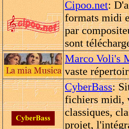
Cipoo.net
: D'
formats midi 
par compositeu
sont télécharge
Marco Voli's 
vaste répertoi
CyberBass
: S
fichiers midi,
classiques, cl
projet, l'intég