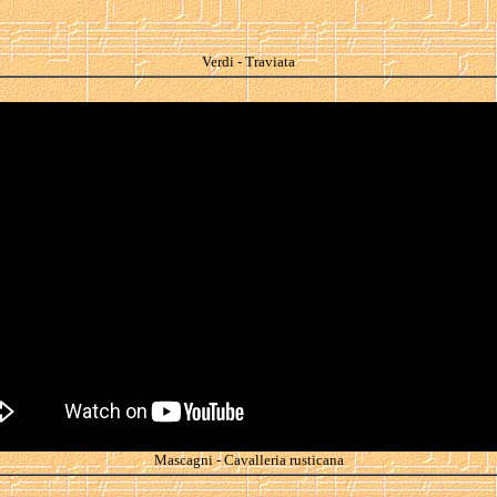
Verdi - Traviata
Mascagni - Cavalleria rusticana