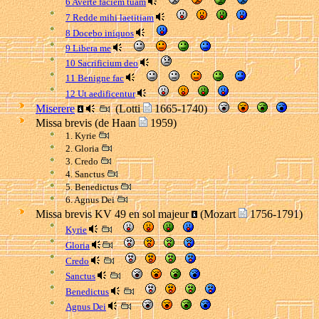
6 Averte faciem tuam
7 Redde mihi laetitiam
8 Docebo iniquos
9 Libera me
10 Sacrificium deo
11 Benigne fac
12 Ut aedificentur
Miserere
(Lotti
1665-1740)
Missa brevis (de Haan
1959)
1. Kyrie
2. Gloria
3. Credo
4. Sanctus
5. Benedictus
6. Agnus Dei
Missa brevis KV 49 en sol majeur
(Mozart
1756-1791)
Kyrie
Gloria
Credo
Sanctus
Benedictus
Agnus Dei