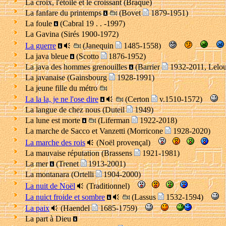
La croix, l'étoile et le croissant (Braque)
La fanfare du printemps
(Bovet
1879-1951)
La foule
(Cabral 19 . . -1997)
La Gavina (Sirés 1900-1972)
La guerre
(Janequin
1485-1558)
La java bleue
(Scotto
1876-1952)
La java des hommes grenouilles
(Barrier
1932-2011, Lelou
La javanaise (Gainsbourg
1928-1991)
La jeune fille du métro
La la la, je ne l'ose dire
(Certon
v.1510-1572)
La langue de chez nous (Duteil
1949)
La lune est morte
(Liferman
1922-2018)
La marche de Sacco et Vanzetti (Morricone
1928-2020)
La marche des rois
(Noël provençal)
La mauvaise réputation (Brassens
1921-1981)
La mer
(Trenet
1913-2001)
La montanara (Ortelli
1904-2000)
La nuit de Noël
(Traditionnel)
La nuict froide et sombre
(Lassus
1532-1594)
La paix
(Haendel
1685-1759)
La part à Dieu