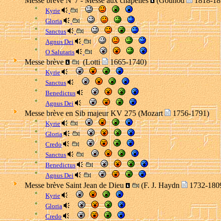
Messe brève N°7 - Messe aux chapelles
(Gounod
1818-18
Kyrie
Gloria
Sanctus
Agnus Dei
O Salutaris
Messe brève
(Lotti
1665-1740)
Kyrie
Sanctus
Benedictus
Agnus Dei
Messe brève en Sib majeur KV 275 (Mozart
1756-1791)
Kyrie
Gloria
Credo
Sanctus
Benedictus
Agnus Dei
Messe brève Saint Jean de Dieu
(F. J. Haydn
1732-180
Kyrie
Gloria
Credo