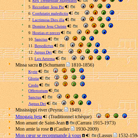
4.
Rex Tremendae Majestatis
5.
Recordare, Iesu Pie
6.
Confutatis maledictis
7.
Lacrimosa Dies illa
8.
Domine Jesu Christe
9.
Hostias et preces
10.
Sanctus
11.
Benedictus
12.
Agnus Dei
13.
Lux Aeterna
Missa sacra
(Schumann
1810-1856)
Kyrie
Gloria
Credo
Offertorium
Sanctus
Agnus Dei
Mississippi river (Peyrac
1949)
Mnogaja ljeta
(Traditionnel tchèque)
Mon amant de Saint-Jean
(Carrara 1915-1973)
Mon amie la rose
(Caulier
1930-2009)
Mon cœur se recommande à vous
(Lassus
1532-15