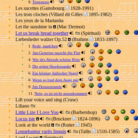
9.
Terremoto
Les sucettes (Gainsbourg
1928-1991)
Les trois cloches (Villard dit Gilles
1895-1982)
Les yeux de la Marianita
Let the sunshine in
(Mac Dermot)
Let us break bread together
(Spiritual)
Liebeslieder walzer Op.52
(Brahms
1833-1897)
1.
Rede, madchen
2.
Am Gesteine rauscht die Flut
4.
Wie des Abends schöne Röte
5.
Die grüne Hopfenranke
6.
Ein kleiner, hübscher Vogel
8.
Wenn so lind dein Auge mir
9.
Am Donaustrande
11.
Nein, es ist nicht auszukommen
Lift your voice and sing (Cruse)
Liliano
Little Lize I Love You
(Barbershop)
Locus iste
(Bruckner
1824-1896)
Look at the world
(Rutter
1945)
Loquebantur variis linguis
(Tallis
1510-1585)
Lord I want
(Spiritual)