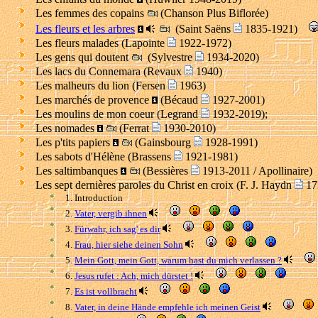
Les femmes des copains
(Chanson Plus Biflorée)
Les fleurs et les arbres
(Saint Saëns
1835-1921)
Les fleurs malades (Lapointe
1922-1972)
Les gens qui doutent
(Sylvestre
1934-2020)
Les lacs du Connemara (Revaux
1940)
Les malheurs du lion (Fersen
1963)
Les marchés de provence
(Bécaud
1927-2001)
Les moulins de mon coeur (Legrand
1932-2019);
Les nomades
(Ferrat
1930-2010)
Les p'tits papiers
(Gainsbourg
1928-1991)
Les sabots d'Hélène (Brassens
1921-1981)
Les saltimbanques
(Bessières
1913-2011 / Apollinaire)
Les sept dernières paroles du Christ en croix (F. J. Haydn
17
1. Introduction
2.
Vater, vergib ihnen
3.
Fürwahr, ich sag' es dir
4.
Frau, hier siehe deinen Sohn
5.
Mein Gott, mein Gott, warum hast du mich verlassen ?
6.
Jesus rufet : Ach, mich dürstet !
7.
Es ist vollbracht
8.
Vater, in deine Hände empfehle ich meinen Geist