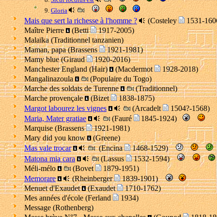
9.
Gloria
Mais que sert la richesse à l'homme ?
(Costeley
1531-16
Maître Pierre
(Betti
1917-2005)
Malaïka (Traditionnel tanzanien)
Maman, papa (Brassens
1921-1981)
Mamy blue (Giraud
1920-2016)
Manchester England (Hair)
(Macdermot
1928-2018)
Mangalinazoula
(Populaire du Togo)
Marche des soldats de Turenne
(Traditionnel)
Marche provençale
(Bizet
1838-1875)
Margot labourez les vignes
(Arcadelt
1504?-1568
Maria, Mater gratiae
(Fauré
1845-1924)
Marquise (Brassens
1921-1981)
Mary did you know
(Greene)
Mas vale trocar
(Encina
1468-1529)
Matona mia cara
(Lassus
1532-1594)
Méli-mélo
(Bovet
1879-1951)
Memorare
(Rheinberger
1839-1901)
Menuet d'Exaudet
(Exaudet
1710-1762)
Mes années d'école (Ferland
1934)
Message (Rothenberg)