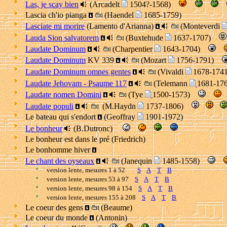
Las, je scay bien
(Arcadelt
1504?-1568)
Lascia ch'io pianga
(Haendel
1685-1759)
Lasciate mi morire
(Lamento d'Arianna)
(Monteverdi
Lauda Sion salvatorem
(Buxtehude
1637-1707)
Laudate Dominum
(Charpentier
1643-1704)
Laudate Dominum
KV 339
(Mozart
1756-1791)
Laudate Dominum omnes gentes
(Vivaldi
1678-17
Laudate Jehovam - Psaume 117
(Telemann
1681-1
Laudate nomen Domini
(Tye
1500-1573)
Laudate populi
(M.Haydn
1737-1806)
Le bateau qui s'endort
(Geoffray
1901-1972)
Le bonheur
(B.Dutronc)
Le bonheur est dans le pré (Friedrich)
Le bonhomme hiver
Le chant des oyseaux
(Janequin
1485-1558)
version lente, mesures 1 à 52
S
A
T
B
version lente, mesures 53 à 97
S
A
T
B
version lente, mesures 98 à 154
S
A
T
B
version lente, mesures 155 à 208
S
A
T
B
Le coeur des gens
(Beaume)
Le coeur du monde
(Antonin)