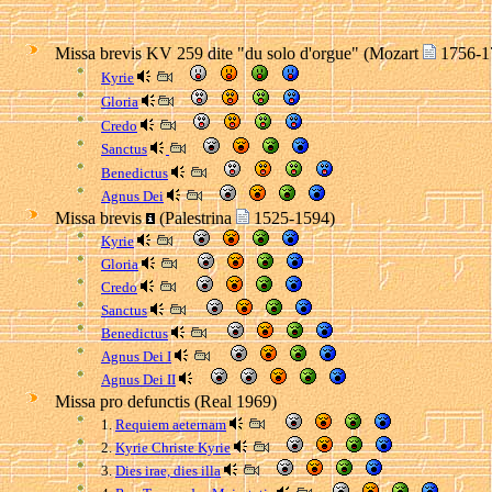
Missa brevis KV 259 dite "du solo d'orgue" (Mozart
1756-1
Kyrie
Gloria
Credo
Sanctus
Benedictus
Agnus Dei
Missa brevis
(Palestrina
1525-1594)
Kyrie
Gloria
Credo
Sanctus
Benedictus
Agnus Dei I
Agnus Dei II
Missa pro defunctis (Real 1969)
1.
Requiem aeternam
2.
Kyrie Christe Kyrie
3.
Dies irae, dies illa