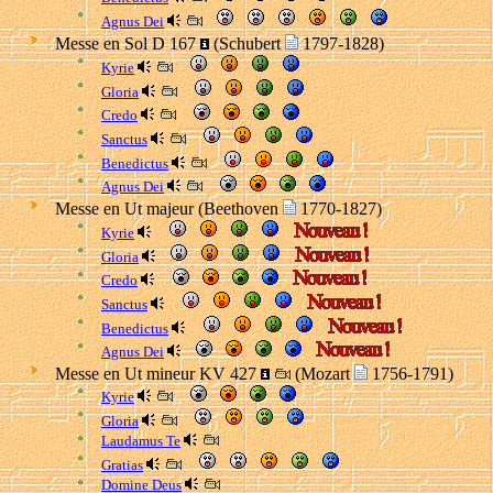
Agnus Dei
Messe en Sol D 167
(Schubert
1797-1828)
Kyrie
Gloria
Credo
Sanctus
Benedictus
Agnus Dei
Messe en Ut majeur (Beethoven
1770-1827)
Kyrie
Gloria
Credo
Sanctus
Benedictus
Agnus Dei
Messe en Ut mineur KV 427
(Mozart
1756-1791)
Kyrie
Gloria
Laudamus Te
Gratias
Domine Deus