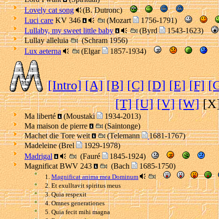
Lovely cat song
(B. Dutronc)
Luci care
KV 346
(Mozart
1756-1791)
Lullaby, my sweet little baby
(Byrd
1543-1623)
Lullay alleluia
(Schram 1956)
Lux aeterna
(Elgar
1857-1934)
[Intro]
[A]
[B]
[C]
[D]
[E]
[F]
[
[T]
[U]
[V]
[W]
[X
Ma liberté
(Moustaki
1934-2013)
Ma maison de pierre
(Saintonge)
Machet die Tore weit
(Telemann
1681-1767)
Madeleine (Brel
1929-1978)
Madrigal
(Fauré
1845-1924)
Magnificat BWV 243
(Bach
1685-1750)
1.
Magnificat anima mea Dominum
2. Et exulltavit spiritus meus
3. Quia respexit
4. Omnes generationes
5. Quia fecit mihi magna