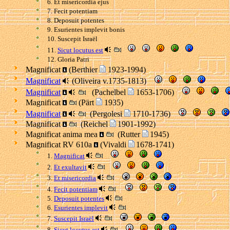
6. Et misericordia ejus
7. Fecit potentiam
8. Deposuit potentes
9. Esurientes implevit bonis
10. Suscepit Israël
11.
Sicut locutus est
12. Gloria Patri
Magnificat
(Berthier
1923-1994)
Magnificat
(Oliveira v.1735-1813)
Magnificat
(Pachelbel
1653-1706)
Magnificat
(Pärt
1935)
Magnificat
(Pergolesi
1710-1736)
Magnificat
(Reichel
1901-1992)
Magnificat anima mea
(Rutter
1945)
Magnificat RV 610a
(Vivaldi
1678-1741)
1.
Magnificat
2.
Et exultavit
3.
Et misericordia
4.
Fecit potentiam
5.
Deposuit potentes
6.
Esurientes implevit
7.
Suscepit Israël
8.
Sicut locutus est