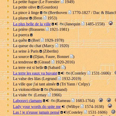
La petite fugue (Le Forestier
1949)
La petite olive
(Gourdon)
La pince à linge
(Beethoven
1770-1827 / Dac & Blanc
La plume
(Bron
1953)
La plus belle de la ville
(Janequin
1485-1558)
La prière (Brassens
1921-1981)
La puerca
La quête
(Brel
1929-1978)
La queue du chat (Marcy
1920)
La seine à Paris
(Ziberlin)
La source
(Djian, Faure, Bonnet
)
La tendresse
(Giraud
1920-2016)
La terre est si belle
(Sabard
)
La terre les eaux va buvant
(Costeley
1531-1606)
La valse des lilas (Legrand
1932-2019)
La ville que j'ai tant aimée
(Tri Yann / Crépy)
La violoncelliste
(Normand)
La visite
(Lemay
1966)
Laboravi clamans
(Rameau
1683-1764)
Lady your words do spite me
(Wilbye
1574-1638)
Las ! je n'eusse jamais pensé
(Costeley
1531-1606)