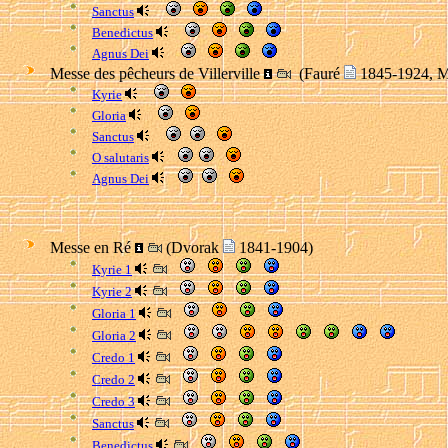
Sanctus
Benedictus
Agnus Dei
Messe des pêcheurs de Villerville
(Fauré
1845-1924, M
Kyrie
Gloria
Sanctus
O salutaris
Agnus Dei
Messe en Ré
(Dvorak
1841-1904)
Kyrie 1
Kyrie 2
Gloria 1
Gloria 2
Credo 1
Credo 2
Credo 3
Sanctus
Benedictus