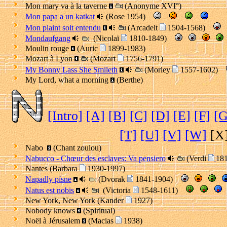
Mon mary va à la taverne
(Anonyme XVI°)
Mon papa a un katkat
(Rose 1954)
Mon plaint soit entendu
(Arcadelt
1504-1568)
Mondaufgang
(Nicolaï
1810-1849)
Moulin rouge
(Auric
1899-1983)
Mozart à Lyon
(Mozart
1756-1791)
My Bonny Lass She Smileth
(Morley
1557-1602)
My Lord, what a morning
(Berthe)
[Intro]
[A]
[B]
[C]
[D]
[E]
[F]
[G
[T]
[U]
[V]
[W]
[X
Nabo
(Chant zoulou)
Nabucco - Chœur des esclaves: Va pensiero
(Verdi
18
Nantes (Barbara
1930-1997)
Napadly písne
(Dvorak
1841-1904)
Natus est nobis
(Victoria
1548-1611)
New York, New York (Kander
1927)
Nobody knows
(Spiritual)
Noël à Jérusalem
(Macias
1938)