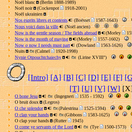
Noël blanc
(Berlin 1888-1989)
Noël noir
(Cockenpot
1918-2001)
Noël ukrainien
Nos esprits libres et contents
(Boësset
1587-1643)
Nous voici dans la ville
(Noël ancien)
Now is the gentle season / The fields abroad
(Morley
15
Now is the month of maying
(Morley
1557-1602)
Now o now I needs must part
(Dowland
1563-1626)
Nuits
(Calmel
1920-1998)
Nynie Otpouchtchaiechy
(Lirine XVIII°)
[Intro]
[A]
[B]
[C]
[D]
[E]
[F]
[G
[T]
[U]
[V]
[W]
[X
O bone Jesu
(Ingegneri
1535 - 1592)
O bruit doux
(Legros)
O che splendor
(Palestrina
1525-1594)
O clap your hands
(Gibbons
1583-1625)
O clap your hands
(Rutter
1945)
O come ye servants of the Lord
(Tye
1500-1573)