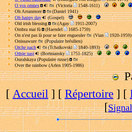
O vos omnes
(Victoria
1548-1611)
Oh Arranmore
(Daniel 1941)
Oh happy day
(Gospel)
Old irish blessing
(Agay
1911-2007)
Ombra mai fù
(Haendel
1685-1759)
On n'est pas là pour se faire engueuler
(Vian
1920-1959)
Onissawure
(Populaire brésilien)
Otche nach
(Tchaïkovski
1840-1893)
Ottsje nasj
(Bortniansky
1751-1825)
Ouralskaya (Populaire russe)
Over the rainbow (Arlen 1905-1986)
Pa
[
Accueil
]
[
Répertoire
]
[
[
Signal