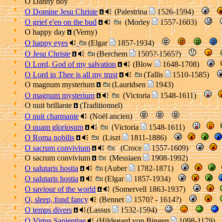
O Danny boy
O Domine Jesu Christe
(Palestrina
1526-1594)
O grief e'en on the bud
(Morley
1557-1603)
O happy day
(Verny)
O happy eyes
(Elgar
1857-1934)
O Jesu Christe
(Berchem
1505?-1565?)
O Lord, God of my salvation
(Blow
1648-1708)
O Lord in Thee is all my trust
(Tallis
1510-1585)
O magnum mysterium
(Lauridsen
1943)
O magnum mysterium
(Victoria
1548-1611)
O nuit brillante
(Traditionnel)
O nuit charmante
(Noël ancien)
O quam gloriosum
(Victoria
1548-1611)
O Roma nobilis
(Liszt
1811-1886)
O sacrum convivium
(Croce
1557-1609)
O sacrum convivium
(Messiaen
1908-1992)
O salutaris hostia
(Auber
1782-1871)
O salutaris hostia
(
Elgar
1857-1934
)
O saviour of the world
(Somervell 1863-1937)
O, sleep, fond fancy
(Bennet
1570? - 1614?)
O temps divers
(Lassus
1532-1594)
O Virtus Sapientiae
(Hildegard von Bingen
1098-1179