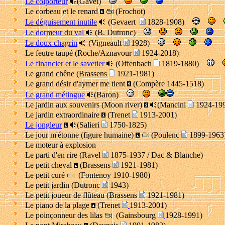
Le colporteur
(Gavet)
Le corbeau et le renard
(Frochot)
Le déguisement inutile
(Gevaert
1828-1908)
Le dormeur du val
(B. Dutronc)
Le doux chagrin
(Vigneault
1928)
Le feutre taupé (Roche/Aznavour
1924-2018)
Le financier et le savetier
(Offenbach
1819-1880)
Le grand chêne (Brassens
1921-1981)
Le grand désir d'aymer me tient
(Compère 1445-1518)
Le grand métingue
(Baron)
Le jardin aux souvenirs (Moon river)
(Mancini
1924-19
Le jardin extraordinaire
(Trenet
1913-2001)
Le jongleur
(Salieri
1750-1825)
Le jour m'étonne (figure humaine)
(Poulenc
1899-1963
Le moteur à explosion
Le parti d'en rire (Ravel
1875-1937 / Dac & Blanche)
Le petit cheval
(Brassens
1921-1981)
Le petit curé
(Fontenoy 1910-1980)
Le petit jardin (Dutronc
1943)
Le petit joueur de flûteau (Brassens
1921-1981)
Le piano de la plage
(Trenet
1913-2001)
Le poinçonneur des lilas
(Gainsbourg
1928-1991)