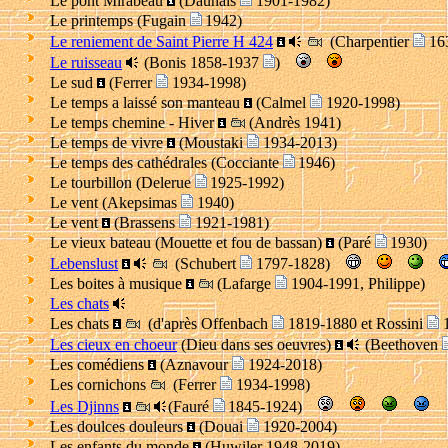
Le pont Mirabeau
(Daunais
1901-1982)
Le printemps (Fugain
1942)
Le reniement de Saint Pierre H 424
(Charpentier
16
Le ruisseau
(Bonis 1858-1937
)
Le sud
(Ferrer
1934-1998)
Le temps a laissé son manteau
(Calmel
1920-1998)
Le temps chemine - Hiver
(Andrès 1941)
Le temps de vivre
(Moustaki
1934-2013)
Le temps des cathédrales (Cocciante
1946)
Le tourbillon (Delerue
1925-1992)
Le vent (Akepsimas
1940)
Le vent
(Brassens
1921-1981)
Le vieux bateau (Mouette et fou de bassan)
(Paré
1930)
Lebenslust
(Schubert
1797-1828)
Les boites à musique
(Lafarge
1904-1991, Philippe)
Les chats
Les chats
(d'après Offenbach
1819-1880 et Rossini
1
Les cieux en choeur
(Dieu dans ses oeuvres)
(Beethoven
Les comédiens
(Aznavour
1924-2018)
Les cornichons
(Ferrer
1934-1998)
Les Djinns
(Fauré
1845-1924)
Les doulces douleurs
(Douai
1920-2004)
Les enfants du monde
(Huwiler 1948-2019)