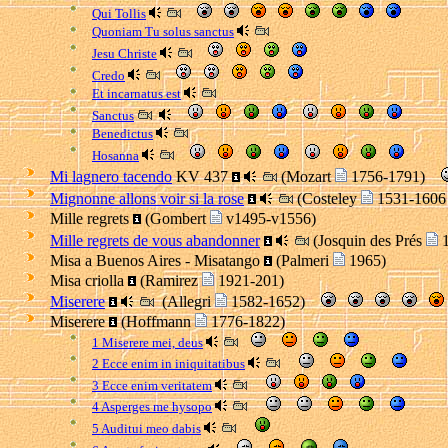
Qui Tollis
Quoniam Tu solus sanctus
Jesu Christe
Credo
Et incarnatus est
Sanctus
Benedictus
Hosanna
Mi lagnero tacendo
KV 437
(Mozart
1756-1791)
Mignonne allons voir si la rose
(Costeley
1531-1606
Mille regrets
(Gombert
v1495-v1556)
Mille regrets de vous abandonner
(Josquin des Prés
1
Misa a Buenos Aires - Misatango
(Palmeri
1965)
Misa criolla
(Ramirez
1921-201)
Miserere
(Allegri
1582-1652)
Miserere
(Hoffmann
1776-1822)
1 Miserere mei, deus
2 Ecce enim in iniquitatibus
3 Ecce enim veritatem
4 Asperges me hysopo
5 Auditui meo dabis