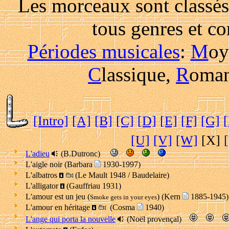
Les morceaux sont classés 
tous genres et c
Périodes musicales
:
M
oy
C
lassique,
R
oman
[Intro]
[A]
[B]
[C]
[D]
[E]
[F]
[G]
[U]
[V]
[W]
[X]
L'adieu
(B.Dutronc)
L'aigle noir (Barbara
1930-1997)
L'albatros
(Le Mault 1948 / Baudelaire)
L'alligator
(Gauffriau 1931)
L'amour est un jeu (
) (Kern
1885-1945)
Smoke gets in your eyes
L'amour en héritage
(Cosma
1940)
L'ange qui porta la nouvelle
(Noël provençal)